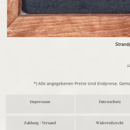
Strand
z
*) Alle angegebenen Preise sind Endpreise. Gem
Impressum
Datenschutz
Zahlung / Versand
Widerrufsrecht