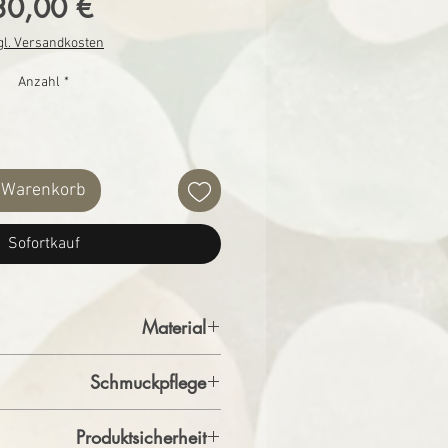
Preis
30,00 €
gl. Versandkosten
Anzahl
*
n Warenkorb
Sofortkauf
Material
% 925 Sterling Silber , 30% Seeglas
Schmuckpflege
ckstück bekommst du noch ein Stück
Produktsicherheit
atis dazu. So kannst du zum Beispiel