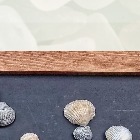
dein angelaufene
Christin Wolf, Os
Wenn du dir etw
dieses mit d
bekommen. Mit einem
Der Schmuck ist für
Er sollte nicht
verwendet werden, da
Bitte achte auf 
sicher, dass d
Bei Anzeichen von U
allergischen Reaktio
abzunehm
Vermeide das Trag
zerbrech