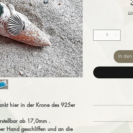
zz
In de
rankt hier in der Krone des 925er
70
erstellbar ab 17,0mm .
Zu deinem Schmu
er Hand geschliffen und an die
Schmuckpoliertuch gr