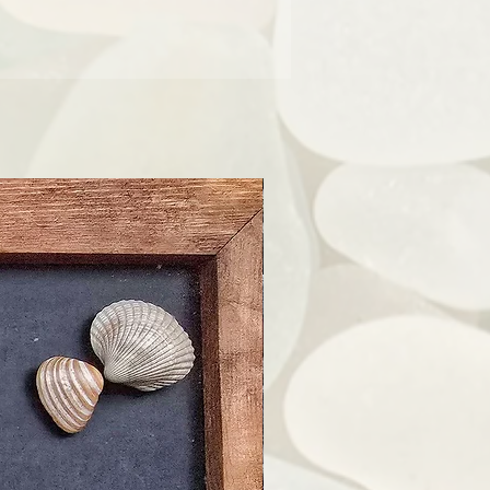
s oder verfärbtes Schmuckstück ganz
Herstellerinformationen
schnell wieder zum Glänzen bringen.
terburger Str. 15, 39106 Magdeburg
as mit Seeglas ausgesucht hast, kann
info@strandhexe-christin.de
er Zeit wieder den "gefrosteten" Look
Sicherheitshinweise
 Tropfen Öl bringst du dein Seeglas
 den persönlichen Gebrauch gedacht.
wieder zum Glänzen und Leuchten.
 als Schmuck oder Spielzeug für Kinder
 kleine Teile eine Erstickungsgefahr
darstellen können.
die verwendeten Materialien und stelle
u keine Allergie auf eines dieser hast.
nbehagen, Irritationen der Haut oder
nen bitte ich dich das Armband sofort
en und einen Hautarzt aufzusuchen.
en des Rings auf empfindlichen oder
lichen Oberflächen, um Kratzer oder
Beschädigungen zu verhindern.