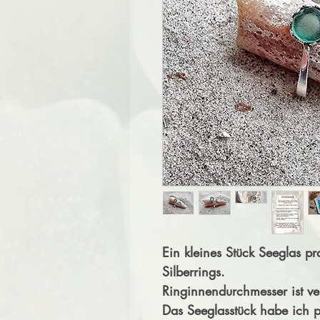
Ein kleines Stück Seeglas p
Silberrings.
Ringinnendurchmesser ist v
Das Seeglasstück habe ich p