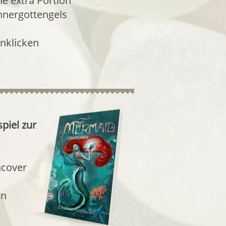
ne extra Portion
hnergottengels
nklicken
piel zur
hcover
in