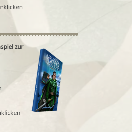
nklicken
spiel zur
n
nklicken