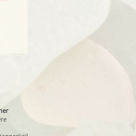
mer
ere