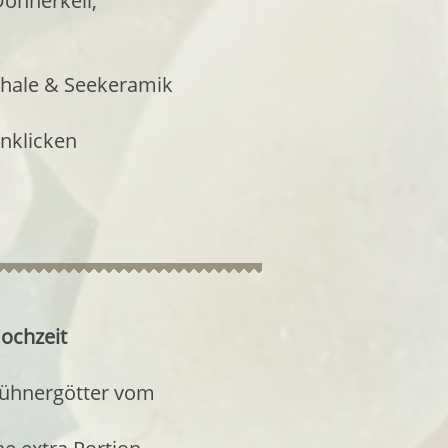
 Donnerkeil,
chale & Seekeramik
nklicken
ochzeit
Hühnergötter vom