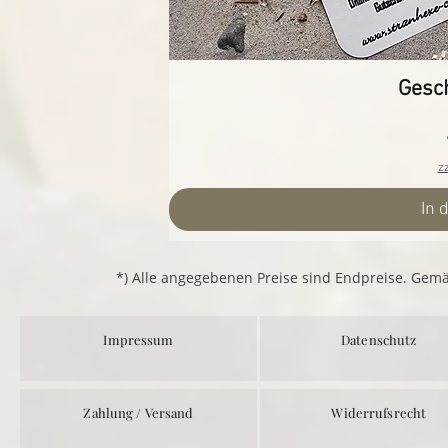
Gesc
z
In 
*) Alle angegebenen Preise sind Endpreise. Gem
Impressum
Datenschutz
Zahlung / Versand
Widerrufsrecht