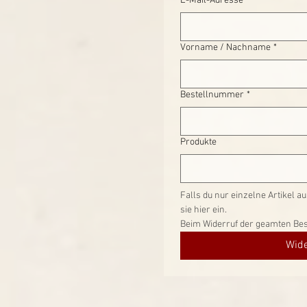
E-Mail-Adresse
*
Vorname / Nachname
*
Bestellnummer
*
Produkte
Falls du nur einzelne Artikel a
sie hier ein.
Wide