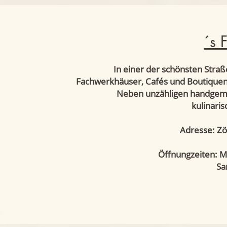
´s 
In einer der schönsten Straße
Fachwerkhäuser, Cafés und Boutiquen
Neben unzähligen handgema
kulinaris
Adresse: Zöl
Öffnungzeiten: Mo
Samstag