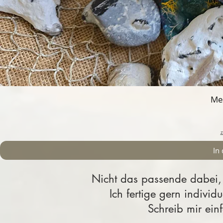
Me
z
In
Nicht das passende dabei,
Ich fertige gern indivi
Schreib mir ein