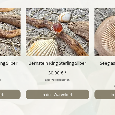
ing Silber
Bernstein Ring Sterling Silber
Seeglas
Preis
30,00 €
n
zzgl. Versandkosten
orb
In den Warenkorb
In