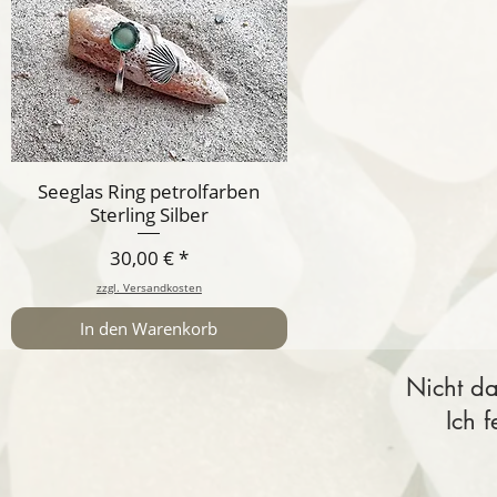
Seeglas Ring petrolfarben
Sterling Silber
Preis
30,00 €
zzgl. Versandkosten
In den Warenkorb
Nicht da
Ich 