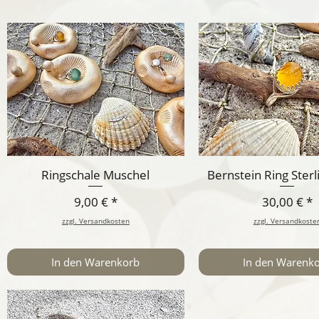
Ringschale Muschel
Bernstein Ring Sterl
Preis
Preis
9,00 €
30,00 €
zzgl. Versandkosten
zzgl. Versandkoste
In den Warenkorb
In den Warenk