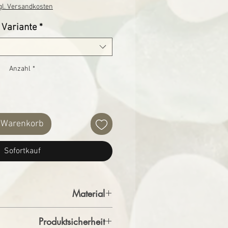
gl. Versandkosten
Variante
*
Anzahl
*
n Warenkorb
Sofortkauf
Material
Harz, 40% Strandgut, 20% Magnet
Produktsicherheit