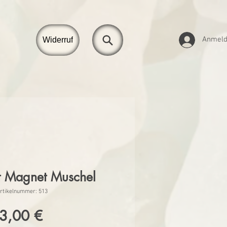
Anmel
Widerruf
t Magnet Muschel
rtikelnummer: 513
Preis
3,00 €