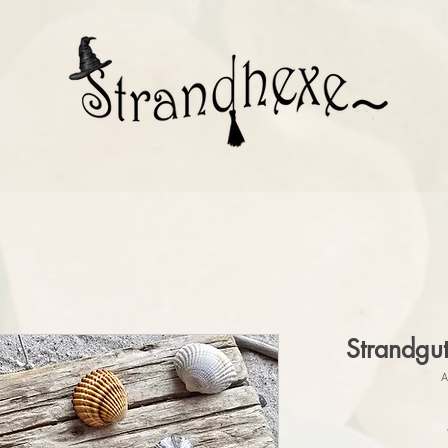
Strandgu
A