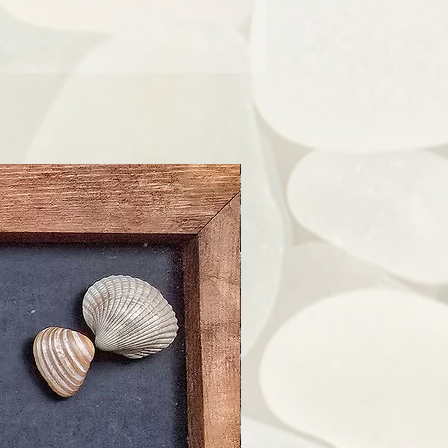
Herstellerinformationen
terburger Str. 15, 39106 Magdeburg
info@strandhexe-christin.de
Sicherheitshinweise
 den persönlichen Gebrauch gedacht.
cht als Spielzeug für Kinder verwendet
eile eine Erstickungsgefahr darstellen
können.
 Funktion von medizinischen Geräten
rn oder Implantaten beeinträchtigen.
nete daher fern von solchen Geräten.
ie elektronische Geräte wie Handys,
editkarten beschädigen. Bewahre die
rennt von solchen Gegenständen auf.
reichenden Studien zur Sicherheit von
der Schwangerschaft. Vermeide die
Verwendung in dieser Zeit.