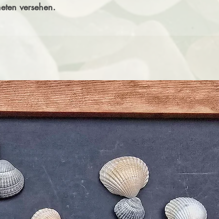
eten versehen.
Christin Wolf, Os
Die Magnete sind für
Sie sollten ni
werden, da kleine T
Magnete können die
wie Herzschrittmache
Halten Sie Mag
Ebenso können s
Laptops oder Kr
Magnete daher get
Es gibt keine aus
Magneten während 